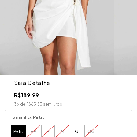
Saia Detalhe
R$189,99
3
x de
R$63,33
sem juros
Tamanho:
Petit
Petit
PP
P
M
G
GG