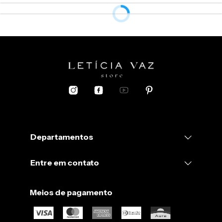
Medidas DA PEÇA:
Cintura:
Petit: 63cm
PP: 64cm
P: 70cm
Departamentos
M: 74cm
G: 82cm
GG: 86cm
Entre em contato
Quadril:
Petit: 88cm
Meios de pagamento
PP: 94cm
P: 98cm
M: 104cm