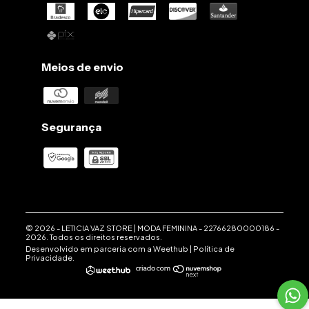
G: 110cm
GG: 116cm
Comprimento:
Meios de envio
Petit: 38cm
PP: 39cm
P: 40cm
M: 41cm
G: 42cm
Segurança
GG: 43cm
© 2026 -
LETICIA VAZ STORE | MODA FEMININA
-
22766280000186
-
2026. Todos os direitos reservados.
Desenvolvido em parceria com a
Weethub
|
Política de
Privacidade
.