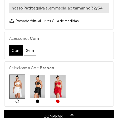
nosso
Petit
equivale, em média, ao
tamanho 32/34
Provador Virtual
Guia de medidas
Acessório:
Com
Com
Sem
Selecione a Cor:
Branco
COMPRAR