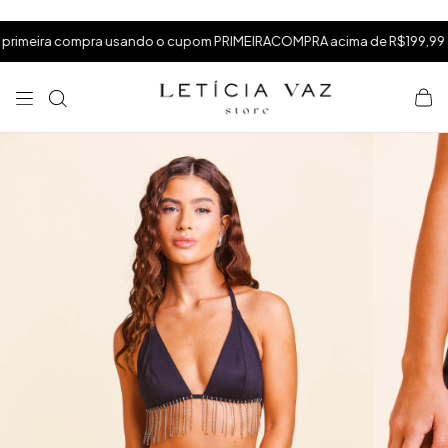
⁠
⁠
.
eira compra usando o cupom PRIMEIRACOMPRA acima de R$199,99
⁠
×