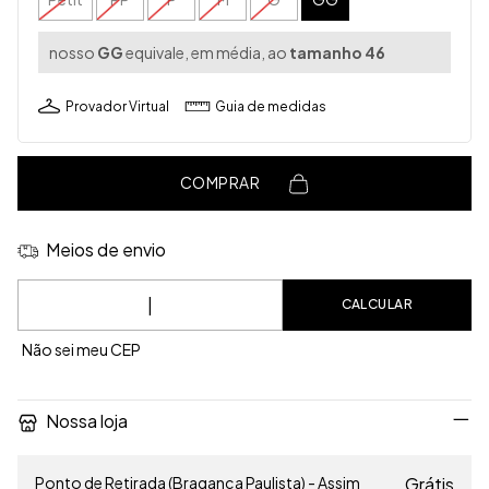
nosso
GG
equivale, em média, ao
tamanho 46
Provador Virtual
Guia de medidas
COMPRAR
Meios de envio
Entregas para o CEP:
CALCULAR
Não sei meu CEP
Nossa loja
Ponto de Retirada (Bragança Paulista) - Assim
Grátis