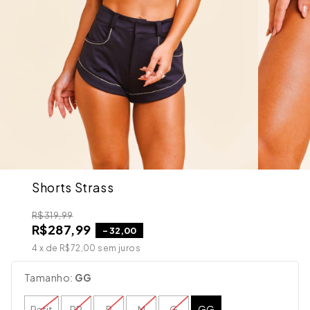
Shorts Strass
R$319,99
R$287,99
-
32,00
4
x de
R$72,00
sem juros
Tamanho:
GG
Petit
PP
P
M
G
GG