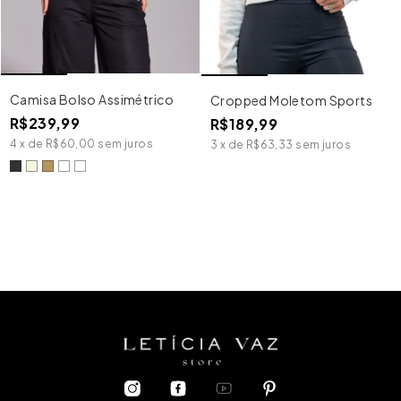
Camisa Bolso Assimétrico
Cropped Moletom Sports
R$239,99
R$189,99
4
x
de
R$60,00
sem juros
3
x
de
R$63,33
sem juros