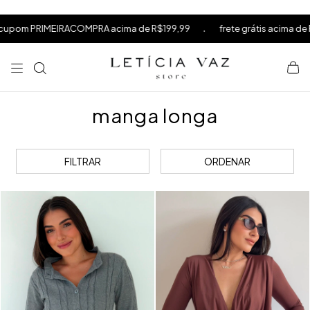
⁠
⁠
.
.
de R$199,99
frete grátis acima de R$599
10% OFF na sua pr
⁠
manga longa
FILTRAR
ORDENAR