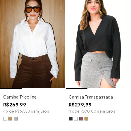
Camisa Tricoline
Camisa Transpassada
R$269,99
R$279,99
4
x
de
R$67,50
sem juros
4
x
de
R$70,00
sem juros