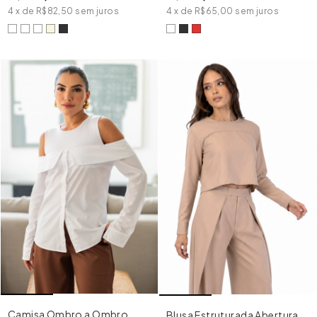
4
x
de
R$65,00
sem juros
4
x
de
R$82,50
sem juros
Camisa Ombro a Ombro
Blusa Estruturada Abertura