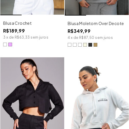
Blusa Crochet
Blusa Moletom Over Decote
R$189,99
R$349,99
3
x
de
R$63,33
sem juros
4
x
de
R$87,50
sem juros