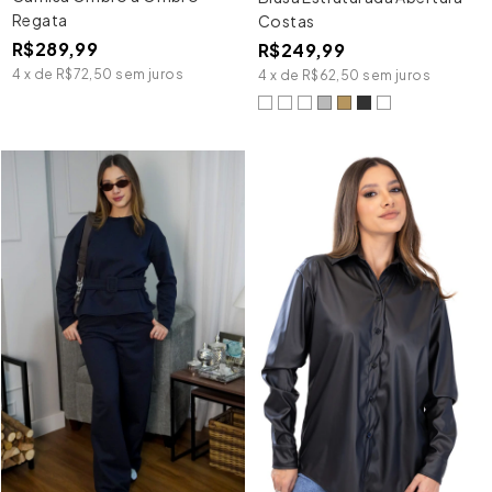
Regata
Costas
R$289,99
R$249,99
4
x
de
R$72,50
sem juros
4
x
de
R$62,50
sem juros