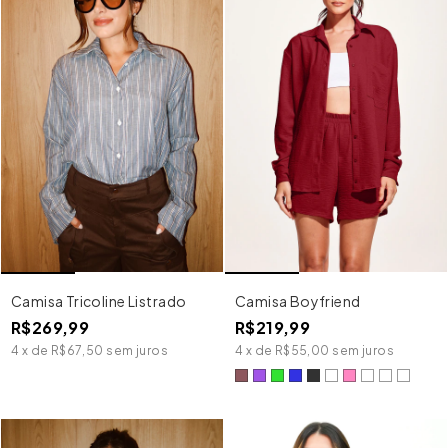
Camisa Tricoline Listrado
Camisa Boyfriend
R$269,99
R$219,99
4
x
de
R$67,50
sem juros
4
x
de
R$55,00
sem juros