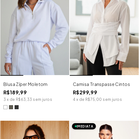
Blusa Zíper Moletom
Camisa Transpasse Cintos
R$189,99
R$299,99
3
x
de
R$63,33
sem juros
4
x
de
R$75,00
sem juros
IMEDIATA