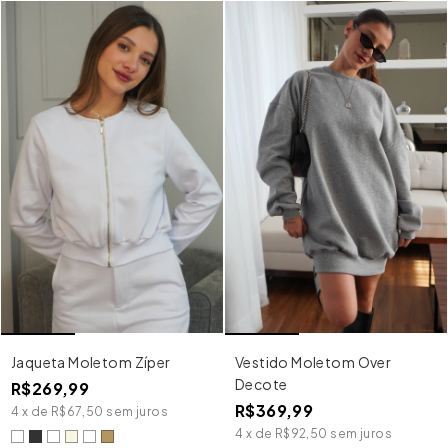
Jaqueta Moletom Zíper
Vestido Moletom Over
Decote
R$269,99
R$369,99
4
x
de
R$67,50
sem juros
4
x
de
R$92,50
sem juros