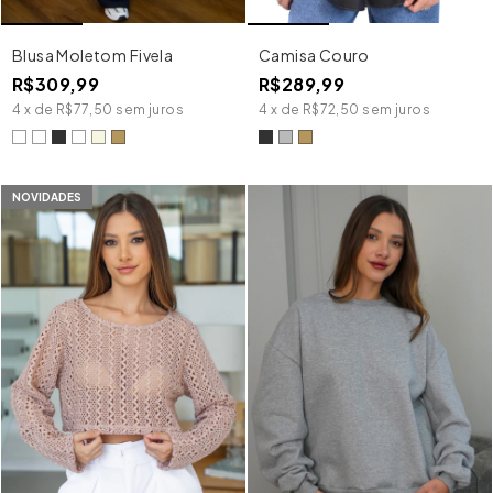
Blusa Moletom Fivela
Camisa Couro
R$309,99
R$289,99
4
x
de
R$77,50
sem juros
4
x
de
R$72,50
sem juros
NOVIDADES