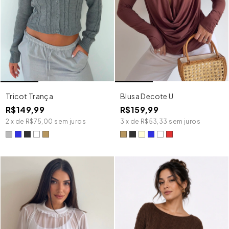
Tricot Trança
Blusa Decote U
R$149,99
R$159,99
2
x
de
R$75,00
sem juros
3
x
de
R$53,33
sem juros