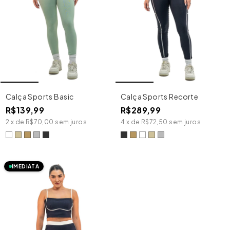
Calça Sports Basic
Calça Sports Recorte
R$139,99
R$289,99
2
x
de
R$70,00
sem juros
4
x
de
R$72,50
sem juros
IMEDIATA