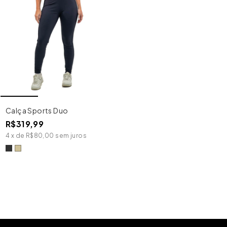
Calça Sports Duo
R$319,99
4
x
de
R$80,00
sem juros