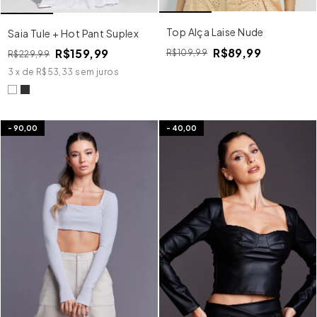
Top Alça Laise Nude
Saia Tule + Hot Pant Suplex
R$89,99
R$159,99
R$109,99
R$229,99
3
x
de
R$53,33
sem juros
-
90,00
-
40,00