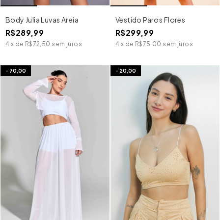
Body Julia Luvas Areia
Vestido Paros Flores
R$289,99
R$299,99
4
x
de
R$72,50
sem juros
4
x
de
R$75,00
sem juros
-
70,00
-
20,00