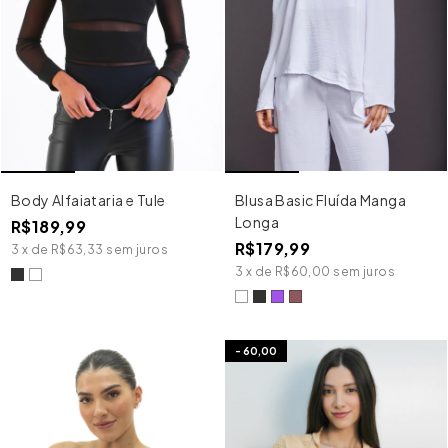
Body Alfaiataria e Tule
Blusa Basic Fluída Manga
Longa
R$189,99
R$179,99
3
x
de
R$63,33
sem juros
3
x
de
R$60,00
sem juros
-
60,00