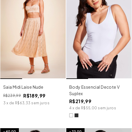
Saia Midi Laise Nude
Body Essencial Decote V
Suplex
R$189,99
R$239,99
R$219,99
3
x
de
R$63,33
sem juros
4
x
de
R$55,00
sem juros
-
40,00
-
70,00