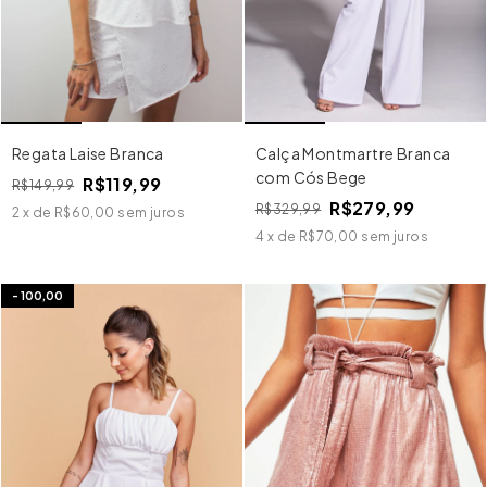
Regata Laise Branca
Calça Montmartre Branca
com Cós Bege
R$119,99
R$149,99
R$279,99
R$329,99
2
x
de
R$60,00
sem juros
4
x
de
R$70,00
sem juros
-
100,00