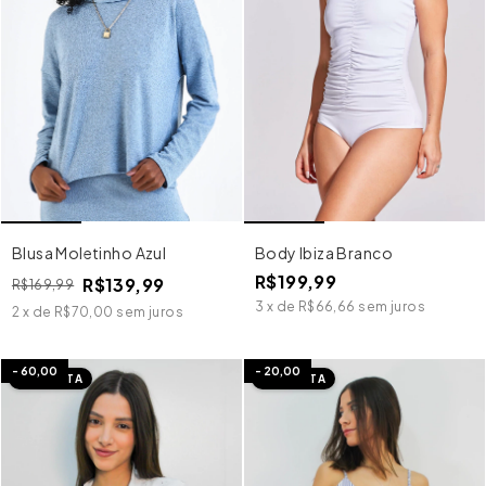
Blusa Moletinho Azul
Body Ibiza Branco
R$199,99
R$139,99
R$169,99
3
x
de
R$66,66
sem juros
2
x
de
R$70,00
sem juros
-
60,00
-
20,00
IMEDIATA
IMEDIATA