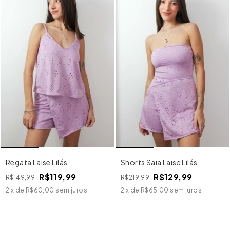
Regata Laise Lilás
Shorts Saia Laise Lilás
R$119,99
R$129,99
R$149,99
R$219,99
2
x
de
R$60,00
sem juros
2
x
de
R$65,00
sem juros