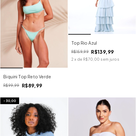
Top Rio Azul
R$139,99
R$159,99
2
x
de
R$70,00
sem juros
Biquini Top Reto Verde
R$89,99
R$99,99
-
30,00