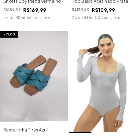
Shorts Boyfriend Vermelho
Top Basic Acetinado Prata
R$169,99
R$109,99
R$189,99
R$139,99
3
x
de
R$56,66
sem juros
2
x
de
R$55,00
sem juros
-
71,00
Rasteirinha Tiras Azul