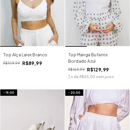
Top Alça Laise Branco
Top Manga Bufante
Bordado Azul
R$89,99
R$109,99
R$129,99
R$169,99
2
x
de
R$65,00
sem juros
-
19,00
-
20,00