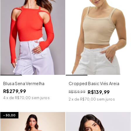
Blusa Sena Vermelha
Cropped Basic Viés Areia
R$279,99
R$139,99
R$159,99
4
x
de
R$70,00
sem juros
2
x
de
R$70,00
sem juros
-
50,00