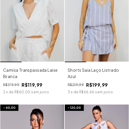
Camisa Transpassada Laise
Shorts Saia Laço Listrado
Branca
Azul
R$119,99
R$199,99
R$179,99
R$219,99
2
x
de
R$60,00
sem juros
3
x
de
R$66,66
sem juros
-
40,00
-
120,00