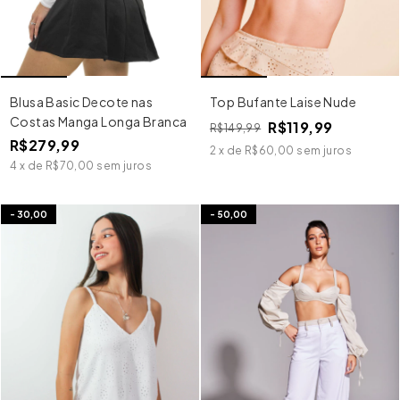
Blusa Basic Decote nas
Top Bufante Laise Nude
Costas Manga Longa Branca
R$119,99
R$149,99
R$279,99
2
x
de
R$60,00
sem juros
4
x
de
R$70,00
sem juros
-
30,00
-
50,00