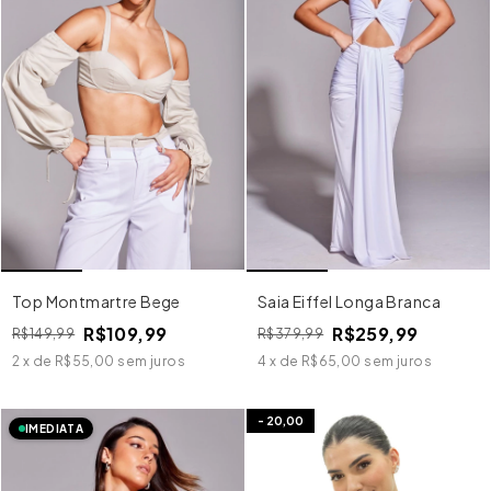
Top Montmartre Bege
Saia Eiffel Longa Branca
R$109,99
R$259,99
R$149,99
R$379,99
2
x
de
R$55,00
sem juros
4
x
de
R$65,00
sem juros
-
20,00
IMEDIATA