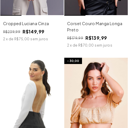
Cropped Luciana Cinza
Corset Couro Manga Longa
Preto
R$149,99
R$239,99
R$139,99
R$179,99
2
x
de
R$75,00
sem juros
2
x
de
R$70,00
sem juros
-
30,00