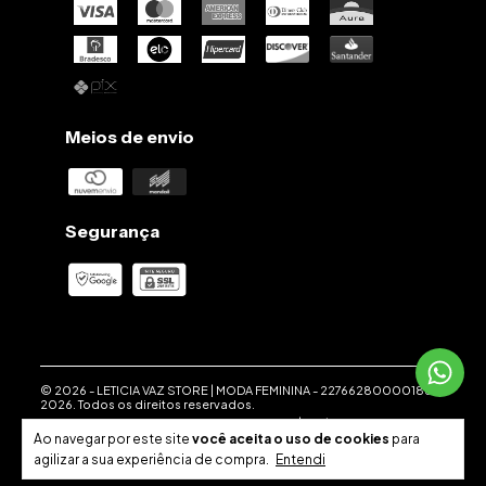
Meios de envio
Segurança
© 2026 -
LETICIA VAZ STORE | MODA FEMININA
-
22766280000186
-
2026. Todos os direitos reservados.
Desenvolvido em parceria com a
Weethub
|
Política de
Privacidade
.
Ao navegar por este site
você aceita o uso de cookies
para
agilizar a sua experiência de compra.
Entendi