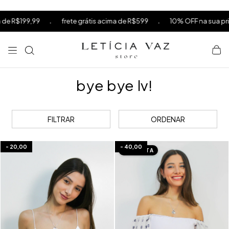
⁠
⁠
na sua primeira compra usando o cupom PRIMEIRACOMPRA acima de R$
⁠
bye bye lv!
FILTRAR
ORDENAR
-
20,00
-
40,00
IMEDIATA