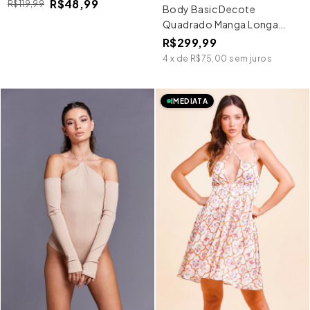
R$48,99
R$119,99
Body Basic Decote
Quadrado Manga Longa
Cinza
R$299,99
4
x
de
R$75,00
sem juros
IMEDIATA