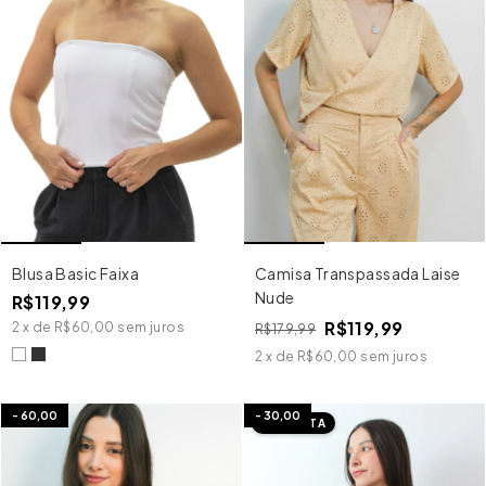
Blusa Basic Faixa
Camisa Transpassada Laise
Nude
R$119,99
R$119,99
2
x
de
R$60,00
sem juros
R$179,99
2
x
de
R$60,00
sem juros
-
60,00
-
30,00
IMEDIATA