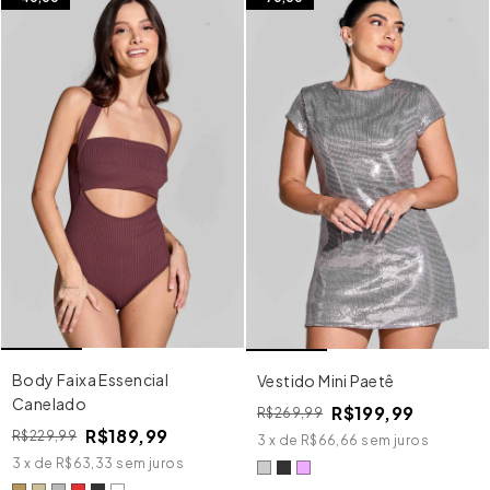
Body Faixa Essencial
Vestido Mini Paetê
Canelado
R$199,99
R$269,99
R$189,99
R$229,99
3
x
de
R$66,66
sem juros
3
x
de
R$63,33
sem juros