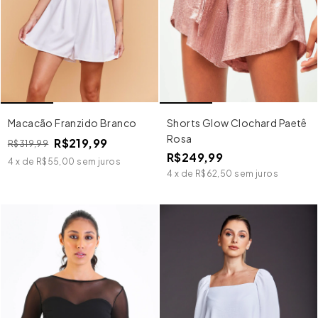
Macacão Franzido Branco
Shorts Glow Clochard Paetê
Rosa
R$219,99
R$319,99
R$249,99
4
x
de
R$55,00
sem juros
4
x
de
R$62,50
sem juros