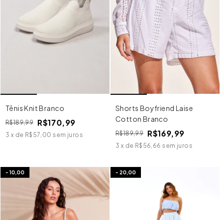
Tênis Knit Branco
Shorts Boyfriend Laise
Cotton Branco
R$170,99
R$189,99
R$169,99
R$189,99
3
x
de
R$57,00
sem juros
3
x
de
R$56,66
sem juros
-
10,00
-
20,00