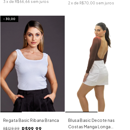
3
x
de
R$66,66
sem juros
2
x
de
R$70,00
sem juros
-
30,00
Regata Basic Ribana Branca
Blusa Basic Decote nas
Costas Manga Longa
R$99,99
R$129,99