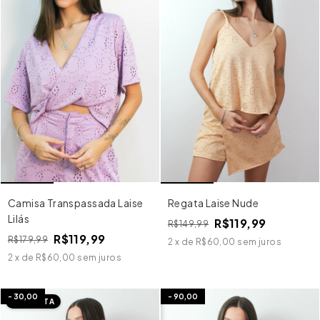
Camisa Transpassada Laise
Regata Laise Nude
Lilás
R$119,99
R$149,99
R$119,99
R$179,99
2
x
de
R$60,00
sem juros
2
x
de
R$60,00
sem juros
-
30,00
-
90,00
IMEDIATA