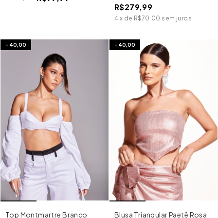
Marrom
R$279,99
4
x
de
R$70,00
sem juros
-
40,00
-
40,00
Top Montmartre Branco
Blusa Triangular Paetê Rosa