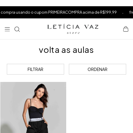
⁠
⁠
.
compra usando o cupom PRIMEIRACOMPRA acima de R$199,99
fret
⁠
volta as aulas
FILTRAR
ORDENAR