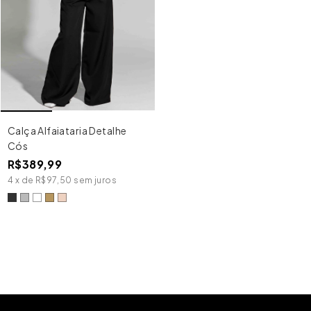
Calça Alfaiataria Detalhe
Cós
R$389,99
4
x
de
R$97,50
sem juros