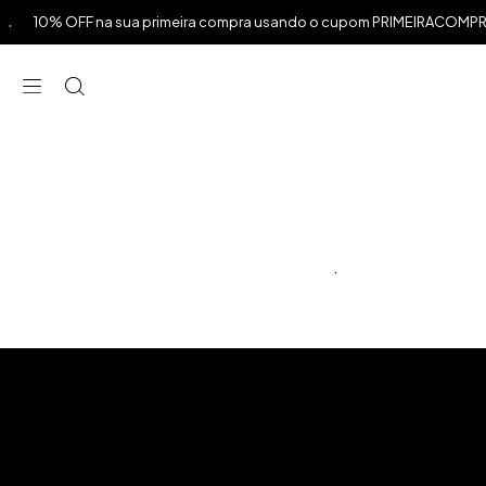
10% OFF na sua primeira compra usando o cupom PRIMEIRACOMPRA a
⁠
⁠
⁠
.