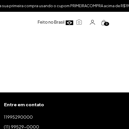
ua primeira compra usando o cupom PRIMEIRACOMPRA acima de R$199,
Feito no Brasil
0
Entre em contato
11995290000
(11) 99529-0000