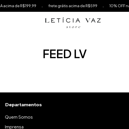
.
.
cima de R$199,99
frete grátis acima de R$599
10% OFF na s
FEED LV
Departamentos
Quem Somos
Imprensa