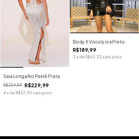
Body X Viscolycra Preto
R$189,99
3
x
de
R$63,33
sem juros
Saia Longa No Paetê Prata
R$229,99
R$259,99
4
x
de
R$57,50
sem juros