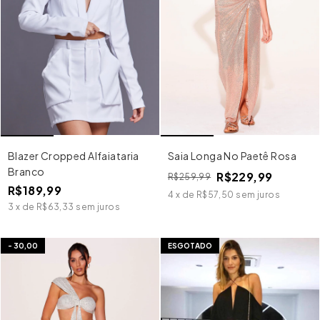
Blazer Cropped Alfaiataria
Saia Longa No Paetê Rosa
Branco
R$229,99
R$259,99
R$189,99
4
x
de
R$57,50
sem juros
3
x
de
R$63,33
sem juros
-
30,00
ESGOTADO