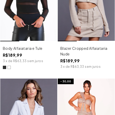
Body Alfaiataria e Tule
Blazer Cropped Alfaiataria
Nude
R$189,99
R$189,99
3
x
de
R$63,33
sem juros
3
x
de
R$63,33
sem juros
-
30,00