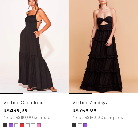
Vestido Zendaya
Vestido Capadócia
R$759,99
R$439,99
4
x
de
R$190,00
sem juros
4
x
de
R$110,00
sem juros