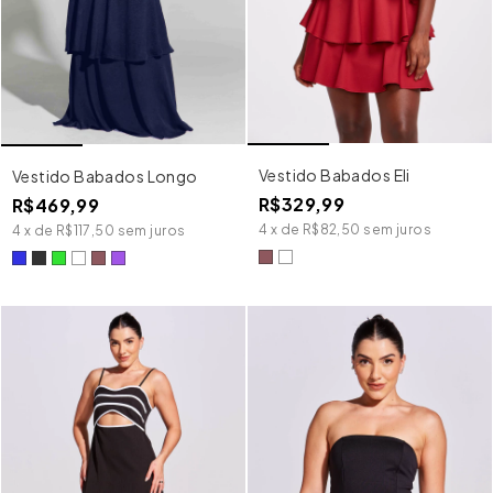
Vestido Babados Eli
Vestido Babados Longo
R$329,99
R$469,99
4
x
de
R$82,50
sem juros
4
x
de
R$117,50
sem juros