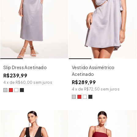
Slip Dress Acetinado
Vestido Assimétrico
Acetinado
R$239,99
R$289,99
4
x
de
R$60,00
sem juros
4
x
de
R$72,50
sem juros