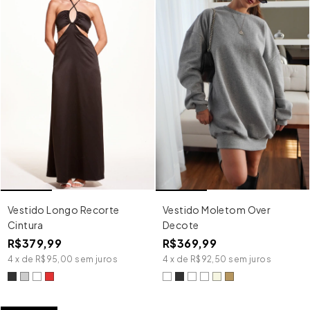
Vestido Longo Recorte
Vestido Moletom Over
Cintura
Decote
R$379,99
R$369,99
4
x
de
R$95,00
sem juros
4
x
de
R$92,50
sem juros