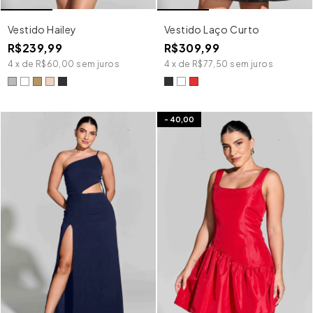
Vestido Hailey
Vestido Laço Curto
R$239,99
R$309,99
4
x
de
R$60,00
sem juros
4
x
de
R$77,50
sem juros
-
40,00