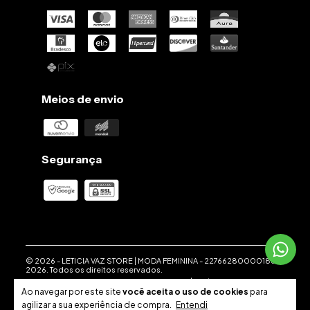
Meios de envio
Segurança
© 2026 -
LETICIA VAZ STORE | MODA FEMININA
-
22766280000186
-
2026. Todos os direitos reservados.
Desenvolvido em parceria com a
Weethub
|
Política de
Privacidade
.
Ao navegar por este site
você aceita o uso de cookies
para
agilizar a sua experiência de compra.
Entendi