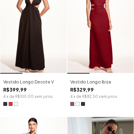
Vestido Longo Decote V
Vestido Longo Ibiza
R$399,99
R$329,99
4
x
de
R$100,00
sem juros
4
x
de
R$82,50
sem juros