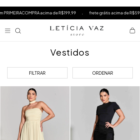
⁠
⁠
.
frete grátis acima de R$599
10% OFF na sua primeira compra 
⁠
Vestidos
FILTRAR
ORDENAR