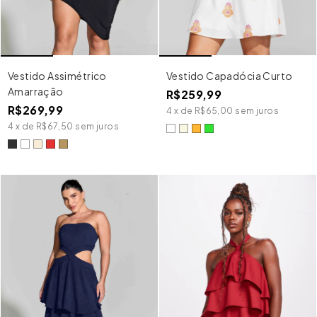
Vestido Assimétrico
Vestido Capadócia Curto
Amarração
R$259,99
R$269,99
4
x
de
R$65,00
sem juros
4
x
de
R$67,50
sem juros