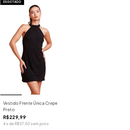
ESGOTADO
Vestido Frente Única Crepe
Preto
R$229,99
4
x
de
R$57,50
sem juros