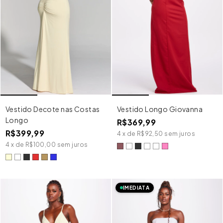
Vestido Decote nas Costas
Vestido Longo Giovanna
Longo
R$369,99
R$399,99
4
x
de
R$92,50
sem juros
4
x
de
R$100,00
sem juros
IMEDIATA