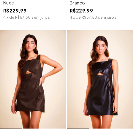
Nude
Branco
R$229,99
R$229,99
4
x
de
R$57,50
sem juros
4
x
de
R$57,50
sem juros