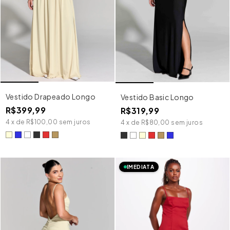
Vestido Drapeado Longo
Vestido Basic Longo
R$399,99
R$319,99
4
x
de
R$100,00
sem juros
4
x
de
R$80,00
sem juros
IMEDIATA