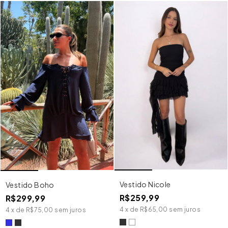
Vestido Nicole
Vestido Boho
R$259,99
R$299,99
4
x
de
R$65,00
sem juros
4
x
de
R$75,00
sem juros