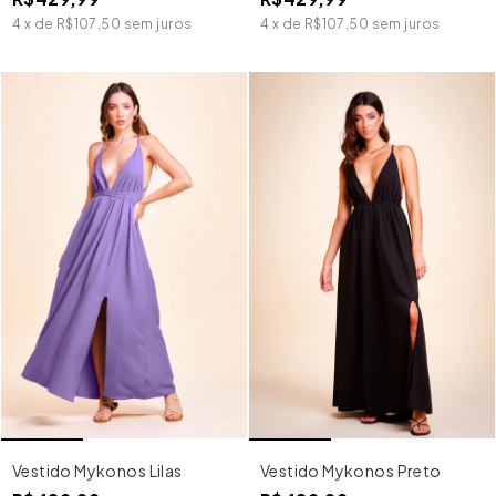
4
x
de
R$107,50
sem juros
4
x
de
R$107,50
sem juros
Vestido Mykonos Lilas
Vestido Mykonos Preto