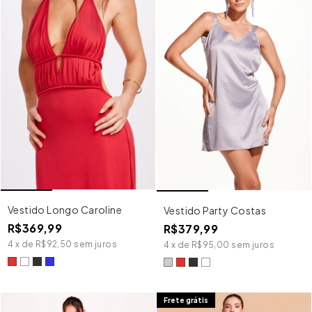
Vestido Longo Caroline
Vestido Party Costas
R$369,99
R$379,99
4
x
de
R$92,50
sem juros
4
x
de
R$95,00
sem juros
Frete grátis