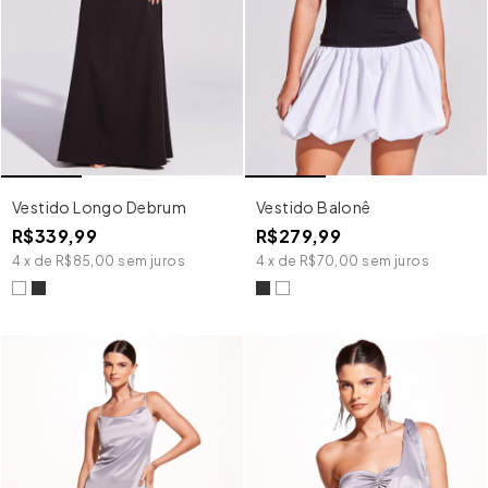
Vestido Longo Debrum
Vestido Balonê
R$339,99
R$279,99
4
x
de
R$85,00
sem juros
4
x
de
R$70,00
sem juros