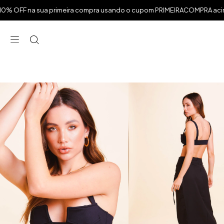
 na sua primeira compra usando o cupom PRIMEIRACOMPRA acima de R
⁠
⁠
⁠