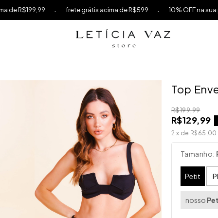
.
.
$199,99
frete grátis acima de R$599
10% OFF na sua primei
Top Env
R$199,99
R$129,99
2
x de
R$65,00
Tamanho:
Petit
P
nosso
Pet