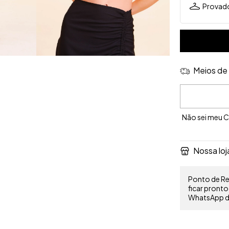
Provado
Meios de 
Entregas para 
Não sei meu 
Nossa loj
Ponto de Ret
ficar pront
WhatsApp do