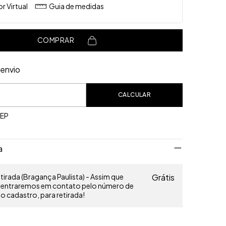
r Virtual
Guia de medidas
COMPRAR
envio
o CEP:
CALCULAR
CEP
a
irada (Bragança Paulista) - Assim que
Grátis
o entraremos em contato pelo número de
 cadastro, para retirada!