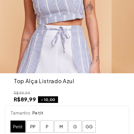
Top Alça Listrado Azul
R$99,99
R$89,99
-
10,00
Tamanho:
Petit
Petit
PP
P
M
G
GG