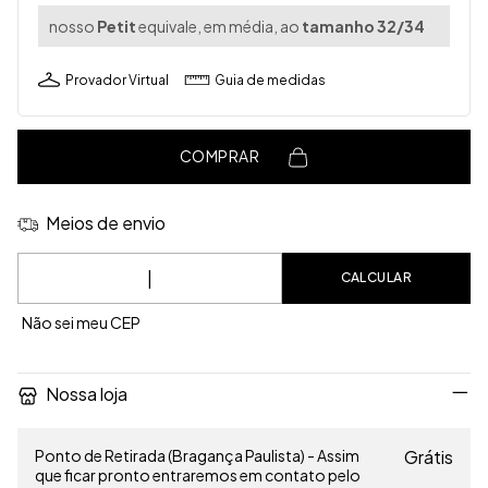
nosso
Petit
equivale, em média, ao
tamanho 32/34
Provador Virtual
Guia de medidas
COMPRAR
Meios de envio
Entregas para o CEP:
CALCULAR
Não sei meu CEP
Nossa loja
Ponto de Retirada (Bragança Paulista) - Assim
Grátis
que ficar pronto entraremos em contato pelo