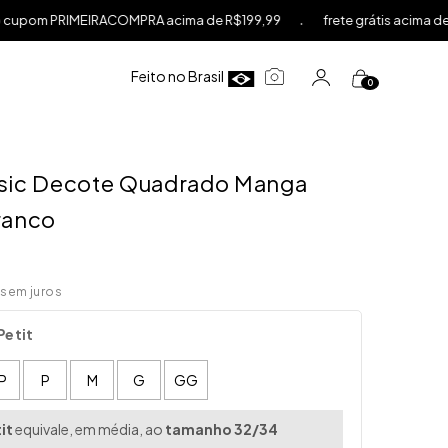
.
om PRIMEIRACOMPRA acima de R$199,99
frete grátis acima de R$5
Feito no Brasil
0
×
sic Decote Quadrado Manga
ranco
sem juros
Petit
P
P
M
G
GG
it
equivale, em média, ao
tamanho 32/34