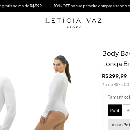
.
is acima de R$599
10% OFF na sua primeira compra usando o cup
Body Ba
Longa B
R$299,99
4
x de
R$75,00
Tamanho:
Petit
P
nosso
Pet