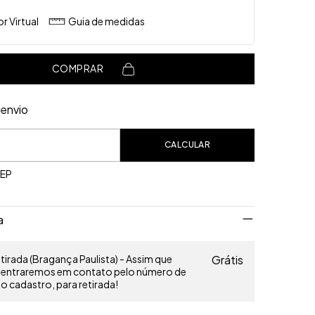
r Virtual
Guia de medidas
COMPRAR
envio
o CEP:
CALCULAR
CEP
a
irada (Bragança Paulista) - Assim que
Grátis
o entraremos em contato pelo número de
 cadastro, para retirada!