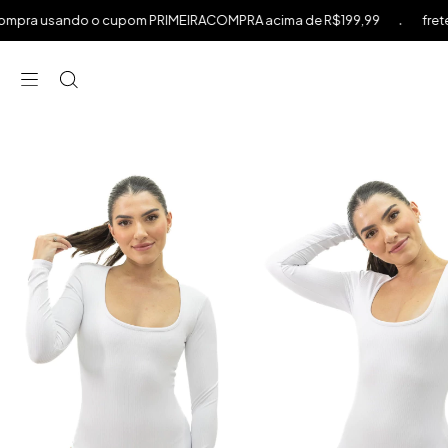
.
a usando o cupom PRIMEIRACOMPRA acima de R$199,99
frete grát
⁠
⁠
⁠