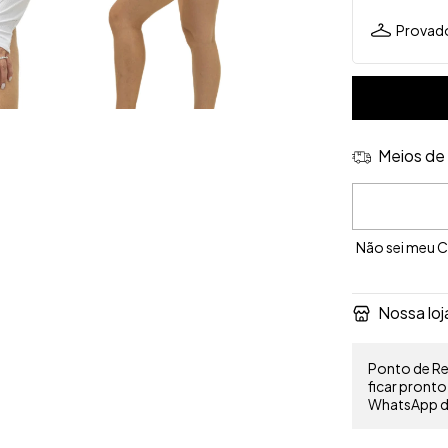
Provado
Meios de 
Entregas para 
Não sei meu 
Nossa loj
Ponto de Ret
ficar pront
WhatsApp do