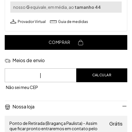
nosso
G
equivale, em média, ao
tamanho 44
Provador Virtual
Guia de medidas
COMPRAR
Meios de envio
Entregas para o CEP:
CALCULAR
Não sei meu CEP
Nossa loja
Ponto de Retirada (Bragança Paulista) - Assim
Grátis
que ficar pronto entraremos em contato pelo