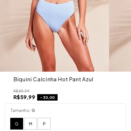
Biquini Calcinha Hot Pant Azul
R$89,99
R$59,99
-
30,00
Tamanho:
G
G
M
P