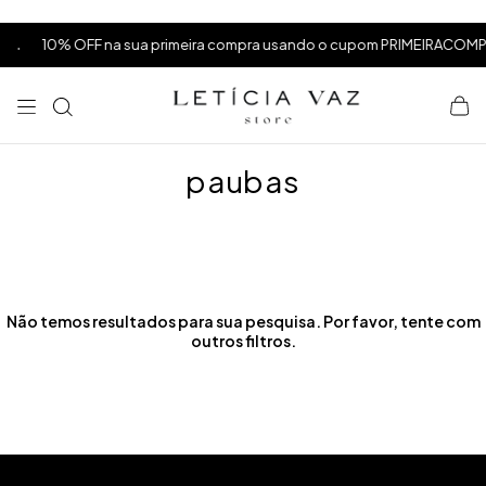
⁠
⁠
.
10% OFF na sua primeira compra usando o cupom PRIMEIRACOMPRA
⁠
paubas
Não temos resultados para sua pesquisa. Por favor, tente com
outros filtros.