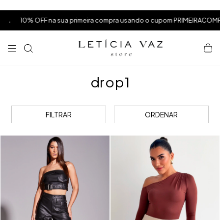
⁠
⁠
10% OFF na sua primeira compra usando o cupom PRIMEIRACOMPRA a
⁠
drop1
FILTRAR
ORDENAR