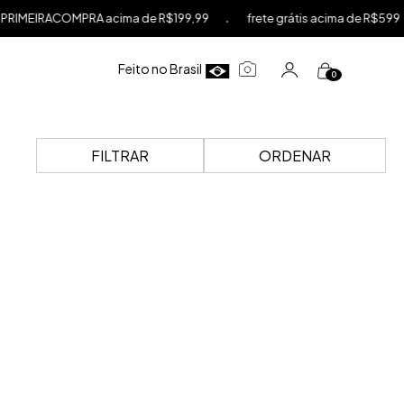
.
.
MEIRACOMPRA acima de R$199,99
frete grátis acima de R$599
Feito no Brasil
0
FILTRAR
ORDENAR