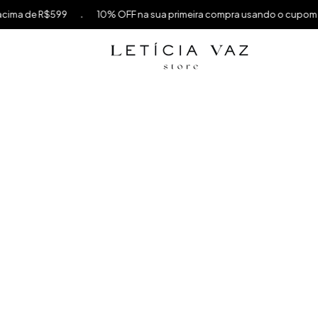
.
a de R$599
10% OFF na sua primeira compra usando o cupom PRI