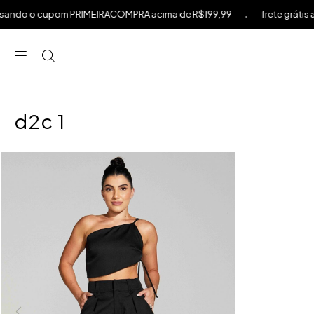
.
do o cupom PRIMEIRACOMPRA acima de R$199,99
frete grátis acim
⁠
⁠
⁠
d2c 1