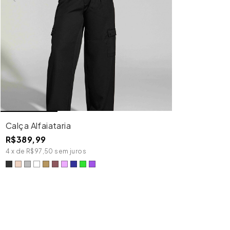
Calça Alfaiataria
R$389,99
4
x
de
R$97,50
sem juros