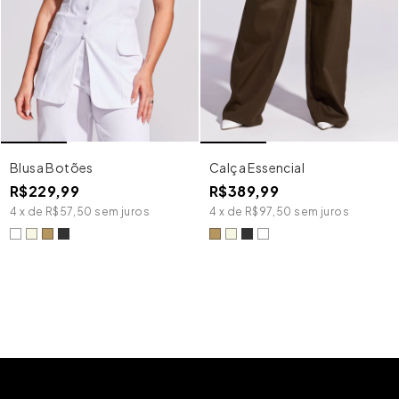
Blusa Botões
Calça Essencial
R$229,99
R$389,99
4
x
de
R$57,50
sem juros
4
x
de
R$97,50
sem juros