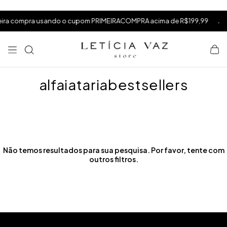
⁠
⁠
.
ira compra usando o cupom PRIMEIRACOMPRA acima de R$199,99
f
⁠
alfaiatariabestsellers
Não temos resultados para sua pesquisa. Por favor, tente com
outros filtros.